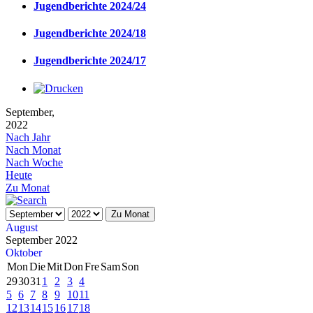
Jugendberichte 2024/24
Jugendberichte 2024/18
Jugendberichte 2024/17
September,
2022
Nach Jahr
Nach Monat
Nach Woche
Heute
Zu Monat
Zu Monat
August
September 2022
Oktober
Mon
Die
Mit
Don
Fre
Sam
Son
29
30
31
1
2
3
4
5
6
7
8
9
10
11
12
13
14
15
16
17
18