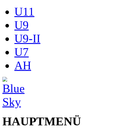
U11
U9
U9-II
U7
AH
HAUPTMENÜ