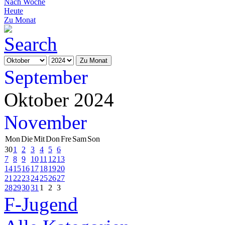
Nach Woche
Heute
Zu Monat
Zu Monat
September
Oktober 2024
November
Mon
Die
Mit
Don
Fre
Sam
Son
30
1
2
3
4
5
6
7
8
9
10
11
12
13
14
15
16
17
18
19
20
21
22
23
24
25
26
27
28
29
30
31
1
2
3
F-Jugend