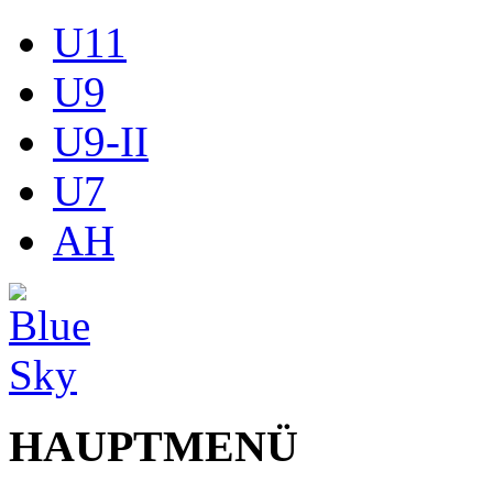
U11
U9
U9-II
U7
AH
HAUPTMENÜ