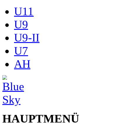
U11
U9
U9-II
U7
AH
HAUPTMENÜ