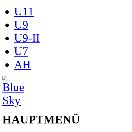
U11
U9
U9-II
U7
AH
HAUPTMENÜ