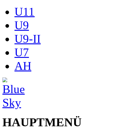
U11
U9
U9-II
U7
AH
HAUPTMENÜ